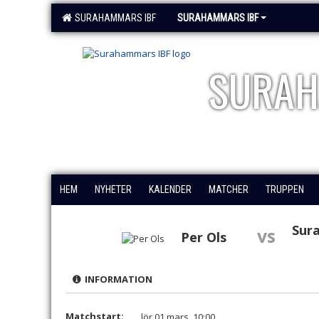
SURAHAMMARS IBF
SURAHAMMARS IBF
SURAH
HEM
NYHETER
KALENDER
MATCHER
TRUPPEN
Sur
vs
Per Ols
INFORMATION
Matchstart:
lör 01 mars, 10:00