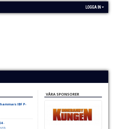
LOGGA IN
VÅRA SPONSORER
hammars IBF P-
K4
-
2/13