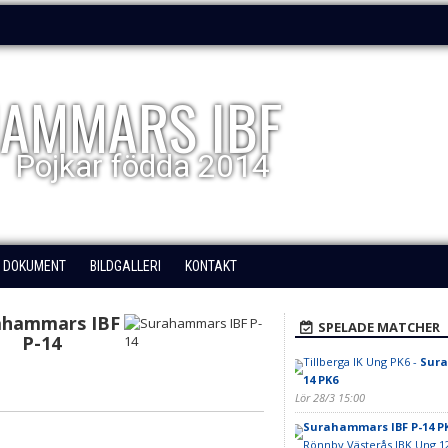
AMMARS IBF
Pojkar födda 2014
DOKUMENT
BILDGALLERI
KONTAKT
ahammars IBF
SPELADE MATCHER
P-14
Tillberga IK Ung PK6 -
Sura
14 PK6
Lör 28/3 15:00
Surahammars IBF P-14 P
Rönnby Västerås IBK Ung 1