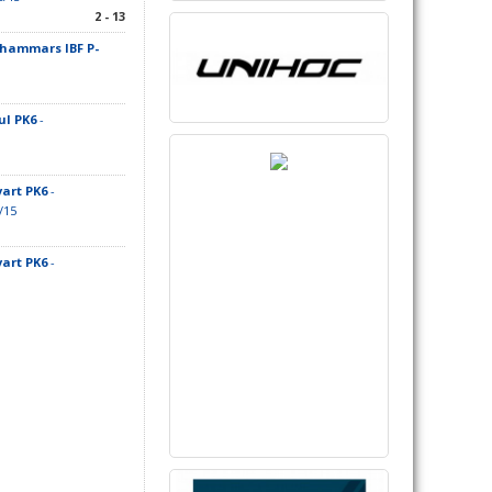
2 - 13
hammars IBF P-
ul PK6
-
art PK6
-
/15
art PK6
-