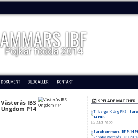
AMMARS IBF
Pojkar födda 2014
DOKUMENT
BILDGALLERI
KONTAKT
SPELADE MATCHER
Västerås IBS
Ungdom P14
Tillberga IK Ung PK6 -
Sura
14 PK6
Lör 28/3 15:00
Surahammars IBF P-14 P
Rönnby Västerås IBK Ung 1