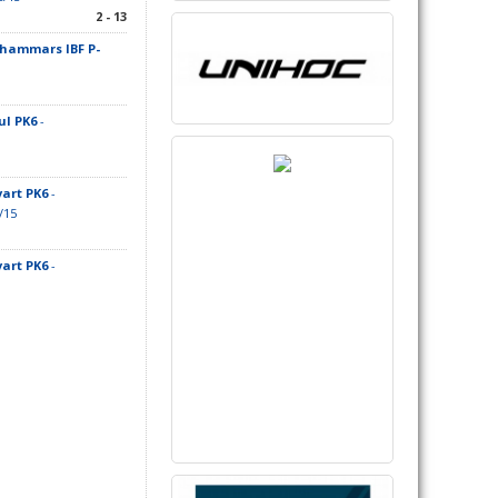
2 - 13
hammars IBF P-
ul PK6
-
art PK6
-
/15
art PK6
-