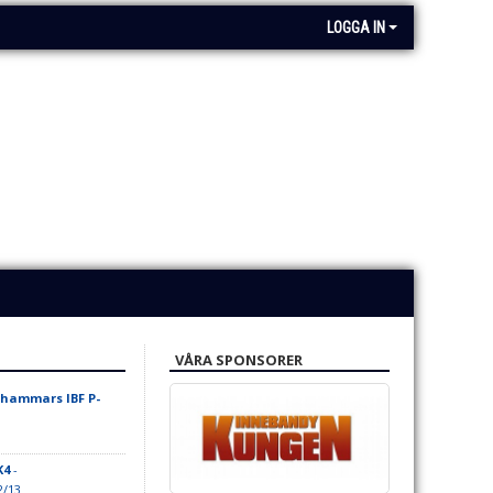
LOGGA IN
VÅRA SPONSORER
hammars IBF P-
K4
-
2/13