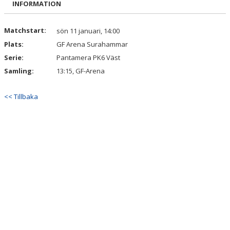
INFORMATION
BILDGALLERI
KONTAKT
Matchstart:
sön 11 januari, 14:00
Plats:
GF Arena Surahammar
Serie:
Pantamera PK6 Väst
Samling:
13:15, GF-Arena
<< Tillbaka