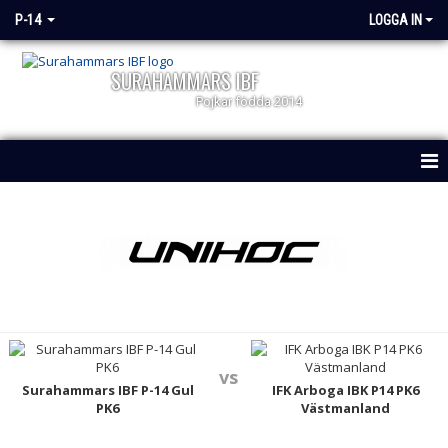
P-14
LOGGA IN
SURAHAMMARS IBF
Pojkar födda 2014
HEM
NYHETER
KALENDER
MATCHER
TRUPPEN
vs
Surahammars IBF P-14 Gul
IFK Arboga IBK P14 PK6
PK6
Västmanland
DOKUMENT