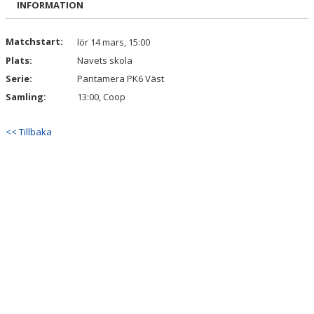
INFORMATION
BILDGALLERI
KONTAKT
Matchstart:
lör 14 mars, 15:00
Plats:
Navets skola
Serie:
Pantamera PK6 Väst
Samling:
13:00, Coop
<< Tillbaka