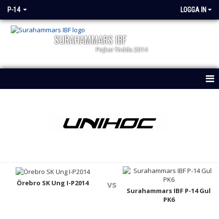
P-14
LOGGA IN
SURAHAMMARS IBF
Pojkar födda 2014
HEM
NYHETER
KALENDER
MATCHER
TRUPPEN
Örebro SK Ung I-P2014
vs
Surahammars IBF P-14 Gul
PK6
DOKUMENT