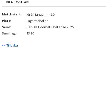
INFORMATION
BILDGALLERI
KONTAKT
Matchstart:
lör 31 januari, 14:30
Plats:
Fagerstahallen
Serie:
Per-Ols Floorball Challenge 2026
Samling:
13:30
<< Tillbaka