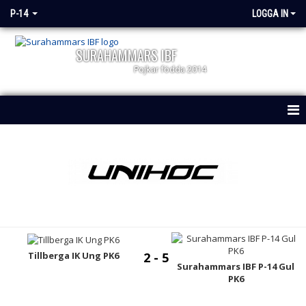
P-14
LOGGA IN
SURAHAMMARS IBF
Pojkar födda 2014
HEM
NYHETER
KALENDER
MATCHER
TRUPPEN
Tillberga IK Ung PK6
2 - 5
Surahammars IBF P-14 Gul
PK6
DOKUMENT