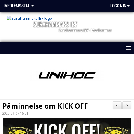
MEDLEMSSIDA
LOGGA IN
SURAHAMMARS IBF
Surahammars IBF- Medlemmar
HEM
NYHETER
Påminnelse om KICK OFF
<
>
2023-09-07 16:51