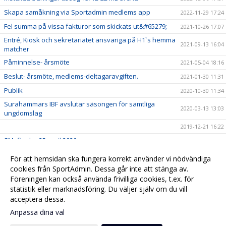
Skapa samåkning via Sportadmin medlems app
2022-11-29 17:24
Fel summa på vissa fakturor som skickats ut&#65279;
2021-10-26 17:07
Entré, Kiosk och sekretariatet ansvariga på H1`s hemma
2021-09-13 16:04
matcher
Påminnelse- årsmöte
2021-05-04 18:16
Beslut- årsmöte, medlems-deltagaravgiften.
2021-01-30 11:31
Publik
2020-10-30 11:34
Surahammars IBF avslutar säsongen för samtliga
2020-03-13 13:03
ungdomslag
2019-12-21 16:22
SM- finaler 25 april 2020
2019-12-16 15:51
Påminnelse
2019-09-11 07:42
För att hemsidan ska fungera korrekt använder vi nödvändiga
Klubbkväll
cookies från SportAdmin. Dessa går inte att stänga av.
2019-09-07 11:05
Föreningen kan också använda frivilliga cookies, t.ex. för
Nya hemsidan
2018-12-17 15:43
statistik eller marknadsföring. Du väljer själv om du vill
acceptera dessa.
Anpassa dina val
Cookie-
Gå till