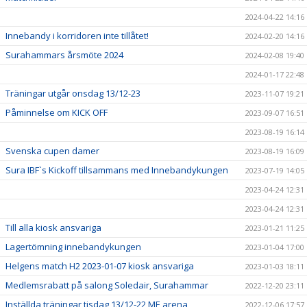
2024-04-22 14:16
Innebandy i korridoren inte tillåtet!
2024-02-20 14:16
Surahammars årsmöte 2024
2024-02-08 19:40
2024-01-17 22:48
Träningar utgår onsdag 13/12-23
2023-11-07 19:21
Påminnelse om KICK OFF
2023-09-07 16:51
2023-08-19 16:14
Svenska cupen damer
2023-08-19 16:09
Sura IBF`s Kickoff tillsammans med Innebandykungen
2023-07-19 14:05
2023-04-24 12:31
2023-04-24 12:31
Till alla kiosk ansvariga
2023-01-21 11:25
Lagertömning innebandykungen
2023-01-04 17:00
Helgens match H2 2023-01-07 kiosk ansvariga
2023-01-03 18:11
Medlemsrabatt på salong Soledair, Surahammar
2022-12-20 23:11
Inställda träningar tisdag 13/12-22 ME arena
2022-12-06 17:57