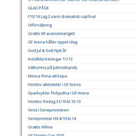
GLAD PÅSK
F13/14 Lag 2 vann dramatisk cupfinal
Utförsäljning
Grattis till avancemanget!
GF Arena håller öppet idag
God Jul & Gott Nytt år
Inställda träningar 11/12
Välkomna på Julinnebandy
Mössa finna att köpa
Höstlov aktiviteter i Gf Arena
Sparkcykler förbjudna i GF Arena
Höstlov fredag 31/10 kl.10-13
Vinst i Seriepremiären
Seriepremiär H4 4/10 kl.14
Grattis Wilma
GF Trophy Cup 2025