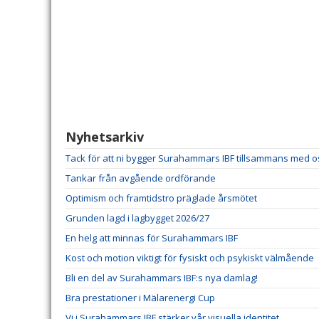
Nyhetsarkiv
Tack för att ni bygger Surahammars IBF tillsammans med o
Tankar från avgående ordförande
Optimism och framtidstro präglade årsmötet
Grunden lagd i lagbygget 2026/27
En helg att minnas för Surahammars IBF
Kost och motion viktigt för fysiskt och psykiskt välmående
Bli en del av Surahammars IBF:s nya damlag!
Bra prestationer i Mälarenergi Cup
Vi i Surahammars IBF stärker vår visuella identitet