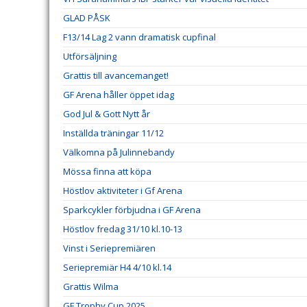
GLAD PÅSK
F13/14 Lag 2 vann dramatisk cupfinal
Utförsäljning
Grattis till avancemanget!
GF Arena håller öppet idag
God Jul & Gott Nytt år
Inställda träningar 11/12
Välkomna på Julinnebandy
Mössa finna att köpa
Höstlov aktiviteter i Gf Arena
Sparkcykler förbjudna i GF Arena
Höstlov fredag 31/10 kl.10-13
Vinst i Seriepremiären
Seriepremiär H4 4/10 kl.14
Grattis Wilma
GF Trophy Cup 2025