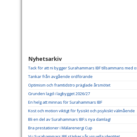
Nyhetsarkiv
Tack för att ni bygger Surahammars IBF tillsammans med o
Tankar från avgående ordförande
Optimism och framtidstro präglade årsmötet
Grunden lagd i lagbygget 2026/27
En helg att minnas för Surahammars IBF
Kost och motion viktigt för fysiskt och psykiskt välmående
Bli en del av Surahammars IBF:s nya damlag!
Bra prestationer i Mälarenergi Cup
Vi i Surahammars IBF stärker vår visuella identitet