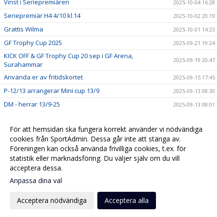
Vinst i Seriepremiären
2025-10-04 16:28
Seriepremiär H4 4/10 kl.14
2025-10-02 20:19
Grattis Wilma
2025-10-01 14:23
GF Trophy Cup 2025
2025-09-21 19:24
KICK OFF & GF Trophy Cup 20 sep i GF Arena,
2025-09-19 20:47
Surahammar
Använda er av fritidskortet
2025-09-15 17:45
P-12/13 arrangerar Mini cup 13/9
2025-09-13 08:30
DM - herrar 13/9-25
2025-09-13 08:01
Nu startar vi upp Innebandylekis för födda 2019
2025-09-02 17:00
För att hemsidan ska fungera korrekt använder vi nödvändiga
GF Trophy 20-21 sep 2025 GF Arena
2025-08-30 00:25
cookies från SportAdmin. Dessa går inte att stänga av.
Spännande saker händer under september månad I GF
Föreningen kan också använda frivilliga cookies, t.ex. för
2025-08-23 12:28
Arena
statistik eller marknadsföring. Du väljer själv om du vill
acceptera dessa.
Anpassa dina val
Cookie-
Gå till
inställningar
Webbversion
Acceptera nödvändiga
Acceptera alla