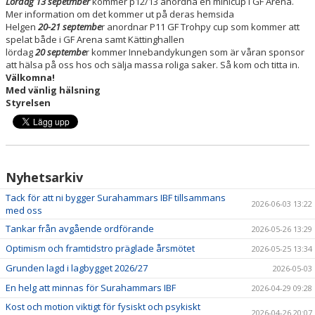
Lördag 13 sepetmber
kommer p12/13 anordna en minicup i GF Arena.
STYRELSE
Mer information om det kommer ut på deras hemsida
Helgen
20-21 septembe
r anordnar P11 GF Trohpy cup som kommer att
KONTAKT
spelat både i GF Arena samt Kättinghallen
lördag
20 septembe
r kommer Innebandykungen som är våran sponsor
att hälsa på oss hos och sälja massa roliga saker. Så kom och titta in.
BILDGALLERI
Välkomna!
Med vänlig hälsning
Styrelsen
Nyhetsarkiv
Tack för att ni bygger Surahammars IBF tillsammans
2026-06-03 13:22
med oss
Tankar från avgående ordförande
2026-05-26 13:29
Optimism och framtidstro präglade årsmötet
2026-05-25 13:34
Grunden lagd i lagbygget 2026/27
2026-05-03
En helg att minnas för Surahammars IBF
2026-04-29 09:28
Kost och motion viktigt för fysiskt och psykiskt
2026-04-26 20:07