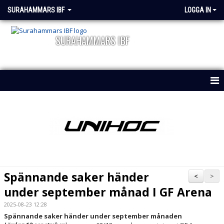
SURAHAMMARS IBF
LOGGA IN
SURAHAMMARS IBF
HEM
OM KLUBBEN
NYHETER
KALENDER
Spännande saker händer
<
>
DOKUMENT
under september månad I GF Arena
2025-08-23 12:28
VÅRA LAG/ LEDARE
Spännande saker händer under september månaden