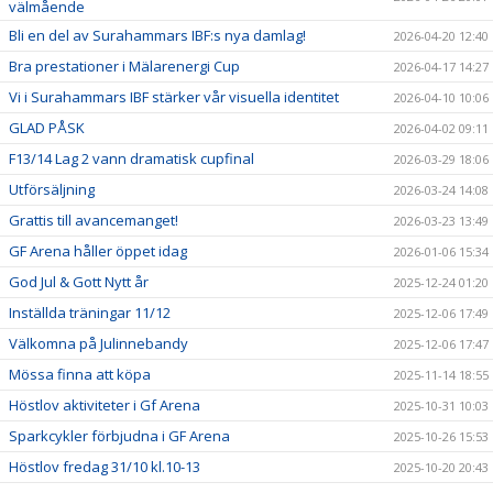
välmående
Bli en del av Surahammars IBF:s nya damlag!
2026-04-20 12:40
Bra prestationer i Mälarenergi Cup
2026-04-17 14:27
Vi i Surahammars IBF stärker vår visuella identitet
2026-04-10 10:06
GLAD PÅSK
2026-04-02 09:11
F13/14 Lag 2 vann dramatisk cupfinal
2026-03-29 18:06
Utförsäljning
2026-03-24 14:08
Grattis till avancemanget!
2026-03-23 13:49
GF Arena håller öppet idag
2026-01-06 15:34
God Jul & Gott Nytt år
2025-12-24 01:20
Inställda träningar 11/12
2025-12-06 17:49
Välkomna på Julinnebandy
2025-12-06 17:47
Mössa finna att köpa
2025-11-14 18:55
Höstlov aktiviteter i Gf Arena
2025-10-31 10:03
Sparkcykler förbjudna i GF Arena
2025-10-26 15:53
Höstlov fredag 31/10 kl.10-13
2025-10-20 20:43