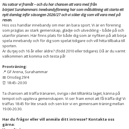
STYRELSE
Nu satsar vi framåt – och du har chansen att vara med från
början! Surahammars Innebandyförening har som målsättning att starta ett
nytt damlag inför säsongen 2026/27 och vi söker dig som vill vara med på
KONTAKT
resan.
Hos oss handlar innebandy om mer än bara sport. Vi är en förening
BILDGALLERI
som präglas av stark gemenskap, glädje och utveckling – både på och
utanför planen. Här finns plats för både dig som är nyfiken på att börja
spela innebandy och för dig som spelat tidigare och vill hitta tillbaka till
sporten.
Är du tjej och 16 år eller äldre? (född 2010 eller tidigare). Då är du varmt
välkommen att komma och testa på!
Provträning:
GF Arena, Surahammar
📍
Onsdag 29/4
📅
18:45–20:30
⏰
Ta chansen att träffa tränaren, övriga i det tilltänkta laget, känna på
tempot och uppleva gemenskapen. Vi ser fram emot att få träffa dig! Vi
träffas 18:45 för lite snack och sen kör vi en gemensam träning mellan
19.00-20.30.
Har du frågor eller vill anmäla ditt intresse? Kontakta oss
gärna: