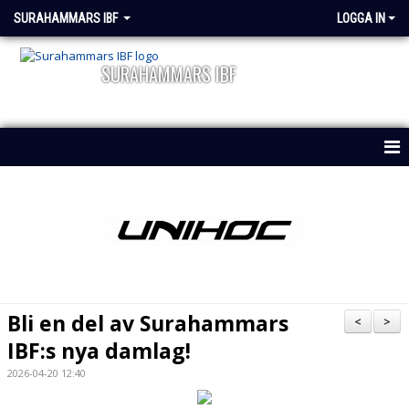
SURAHAMMARS IBF
LOGGA IN
SURAHAMMARS IBF
HEM
OM KLUBBEN
NYHETER
KALENDER
Bli en del av Surahammars
<
>
DOKUMENT
IBF:s nya damlag!
2026-04-20 12:40
VÅRA LAG/ LEDARE