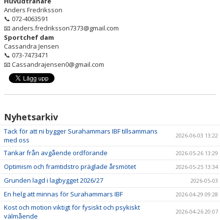
Huvudtränare
Anders Fredriksson
072-4063591
📞
anders.fredriksson7373@gmail.com
📧
Sportchef dam
Cassandra Jensen
073-7473471
📞
Cassandrajensen0@gmail.com
📧
Nyhetsarkiv
Tack för att ni bygger Surahammars IBF tillsammans
2026-06-03 13:22
med oss
Tankar från avgående ordförande
2026-05-26 13:29
Optimism och framtidstro präglade årsmötet
2026-05-25 13:34
Grunden lagd i lagbygget 2026/27
2026-05-03
En helg att minnas för Surahammars IBF
2026-04-29 09:28
Kost och motion viktigt för fysiskt och psykiskt
2026-04-26 20:07
välmående