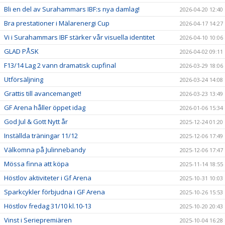
Bli en del av Surahammars IBF:s nya damlag!
2026-04-20 12:40
Bra prestationer i Mälarenergi Cup
2026-04-17 14:27
Vi i Surahammars IBF stärker vår visuella identitet
2026-04-10 10:06
GLAD PÅSK
2026-04-02 09:11
F13/14 Lag 2 vann dramatisk cupfinal
2026-03-29 18:06
Utförsäljning
2026-03-24 14:08
Grattis till avancemanget!
2026-03-23 13:49
GF Arena håller öppet idag
2026-01-06 15:34
God Jul & Gott Nytt år
2025-12-24 01:20
Inställda träningar 11/12
2025-12-06 17:49
Välkomna på Julinnebandy
2025-12-06 17:47
Mössa finna att köpa
2025-11-14 18:55
Höstlov aktiviteter i Gf Arena
2025-10-31 10:03
Sparkcykler förbjudna i GF Arena
2025-10-26 15:53
Höstlov fredag 31/10 kl.10-13
2025-10-20 20:43
Vinst i Seriepremiären
2025-10-04 16:28