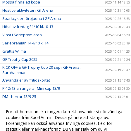
Mössa finna att köpa
2025-11-14 18:55
Höstlov aktiviteter i Gf Arena
2025-10-31 10:03
Sparkcykler förbjudna i GF Arena
2025-10-26 15:53
Höstlov fredag 31/10 kl.10-13
2025-10-20 20:43
Vinst i Seriepremiären
2025-10-04 16:28
Seriepremiär H4 4/10 kl.14
2025-10-02 20:19
Grattis Wilma
2025-10-01 14:23
GF Trophy Cup 2025
2025-09-21 19:24
KICK OFF & GF Trophy Cup 20 sep i GF Arena,
2025-09-19 20:47
Surahammar
Använda er av fritidskortet
2025-09-15 17:45
P-12/13 arrangerar Mini cup 13/9
2025-09-13 08:30
DM - herrar 13/9-25
2025-09-13 08:01
Nu startar vi upp Innebandylekis för födda 2019
2025-09-02 17:00
För att hemsidan ska fungera korrekt använder vi nödvändiga
GF Trophy 20-21 sep 2025 GF Arena
2025-08-30 00:25
cookies från SportAdmin. Dessa går inte att stänga av.
Spännande saker händer under september månad I GF
Föreningen kan också använda frivilliga cookies, t.ex. för
2025-08-23 12:28
Arena
statistik eller marknadsföring. Du väljer själv om du vill