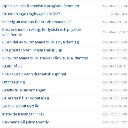
STYRELSE
Optimism och framtidstro präglade årsmötet
2026-05-25 13:34
Grunden lagd i lagbygget 2026/27
2026-05-03
KONTAKT
En helg att minnas för Surahammars IBF
2026-04-29 09:28
BILDGALLERI
Kost och motion viktigt för fysiskt och psykiskt
2026-04-26 20:07
välmående
Bli en del av Surahammars IBF:s nya damlag!
2026-04-20 12:40
Bra prestationer i Mälarenergi Cup
2026-04-17 14:27
Vi i Surahammars IBF stärker vår visuella identitet
2026-04-10 10:06
GLAD PÅSK
2026-04-02 09:11
F13/14 Lag 2 vann dramatisk cupfinal
2026-03-29 18:06
Utförsäljning
2026-03-24 14:08
Grattis till avancemanget!
2026-03-23 13:49
GF Arena håller öppet idag
2026-01-06 15:34
God Jul & Gott Nytt år
2025-12-24 01:20
Inställda träningar 11/12
2025-12-06 17:49
Välkomna på Julinnebandy
2025-12-06 17:47