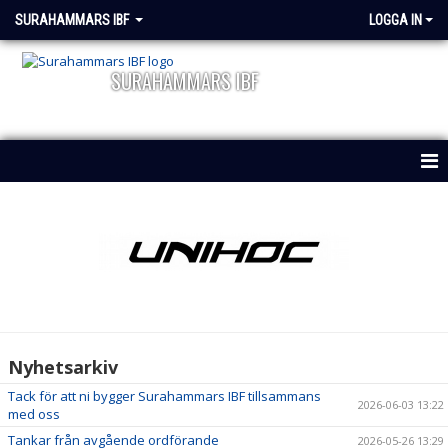
SURAHAMMARS IBF
LOGGA IN
SURAHAMMARS IBF
HEM
OM KLUBBEN
NYHETER
KALENDER
Nyhetsarkiv
DOKUMENT
Tack för att ni bygger Surahammars IBF tillsammans
2026-06-03 13:22
med oss
VÅRA LAG/ LEDARE
Tankar från avgående ordförande
2026-05-26 13:29