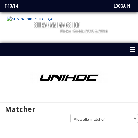
F-13/14
LOGGA IN
SURAHAMMARS IBF
Flickor födda 2013 & 2014
HEM
NYHETER
KALENDER
MATCHER
Matcher
TRUPPEN
DOKUMENT