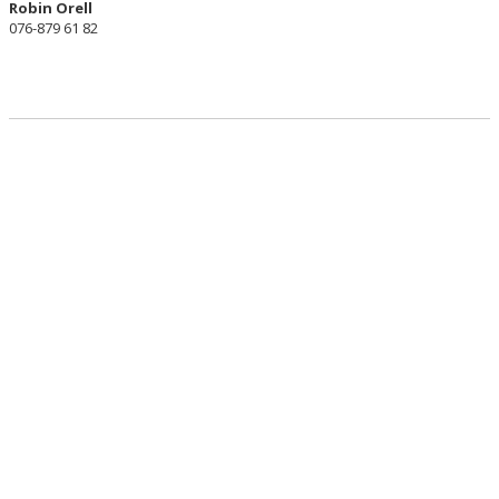
Robin Orell
BILDGALLERI
076-879 61 82
KONTAKT