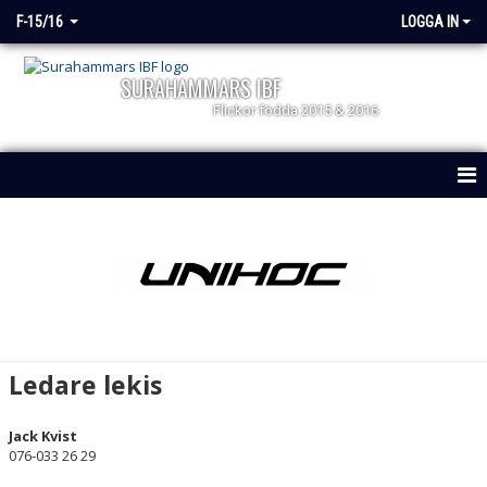
F-15/16
LOGGA IN
SURAHAMMARS IBF
Flickor födda 2015 & 2016
HEM
NYHETER
KALENDER
MATCHER
Ledare lekis
TRUPPEN
Jack Kvist
DOKUMENT
076-033 26 29