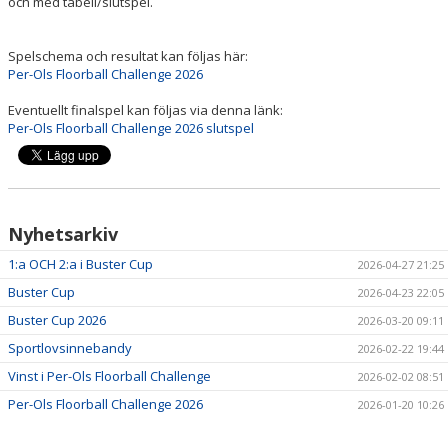
och med tabell/slutspel.
BILDGALLERI
KONTAKT
Spelschema och resultat kan följas här:
Per-Ols Floorball Challenge 2026
Eventuellt finalspel kan följas via denna länk:
Per-Ols Floorball Challenge 2026 slutspel
Nyhetsarkiv
1:a OCH 2:a i Buster Cup
2026-04-27 21:25
Buster Cup
2026-04-23 22:05
Buster Cup 2026
2026-03-20 09:11
Sportlovsinnebandy
2026-02-22 19:44
Vinst i Per-Ols Floorball Challenge
2026-02-02 08:51
Per-Ols Floorball Challenge 2026
2026-01-20 10:26