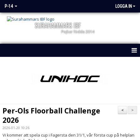
P-14
LOGGA IN
SURAHAMMARS IBF
Pojkar födda 2014
HEM
NYHETER
KALENDER
MATCHER
Per-Ols Floorball Challenge
<
>
TRUPPEN
2026
2026-01-20 10:26
DOKUMENT
Vi kommer att spela cup i Fagersta den 31/1, vår första cup på helplan